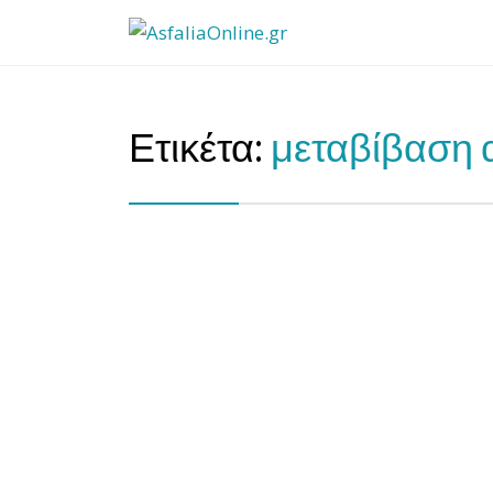
AsfaliaOnline.gr
Φθηνή Ασφάλεια Αυτοκινήτου – Ασφάλεια Μηχαν
Ετικέτα:
μεταβίβαση 