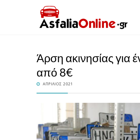
AsfaliaOnline.gr
Φθηνή Ασφάλεια Αυτοκινήτου – Ασφάλεια Μηχαν
Άρση ακινησίας για 
από 8€
POSTED
ΑΠΡΊΛΙΟΣ 2021
ON